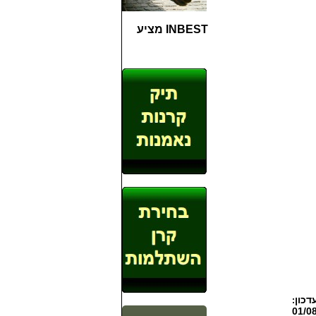
INBEST מציע
דכון
:
01/0