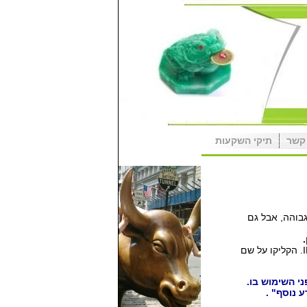
קשר
תיקי השקעות
בוהה, אבל גם
שליד מדד INBEST. הקליקו על שם
י השימוש בו.
 נוסף" .