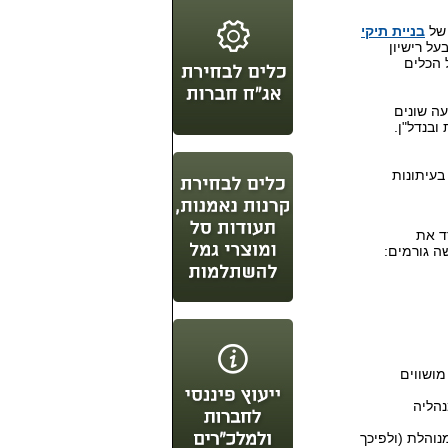
 של
בניית תיקי
ל רישיון
 הכלים
עה שונים
ובנדל"ן.
עיתונות
ד את
 גורמים:
ושווים
קיעה במניות של מדד ת"א 100, ושמנהליה
וקבת אחרי מדד ת"א 100, ושאיננה מנוהלת (ולפיכך