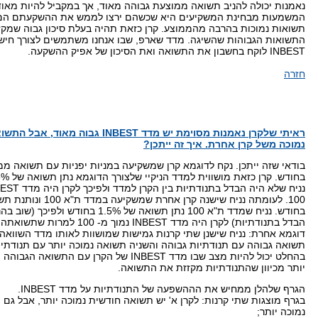
נאמנות יכולה להניב תשואה ממוצעת גבוהה מאוד, אך במקביל להיות מאוד
המשמעות מבחינת המשקיעים היא שכשהם ירצו לממש את ההשקעתם הם 
תשואות נמוכות בהרבה מהממוצע. קרן כזאת תהיה בעלת סיכון גבוה שמקז
התשואות הגבוהות שהשיגה. מדד שארפ, שבו אנחנו משתמשים לצורך חיש
INBEST לוקח בחשבון את התשואה ואת הסיכון של אפיק ההשקעה.
חזרה
ראיתי שלקרן נאמנות מסוימת יש מדד INBEST גבוה 
נמוכה משל קרן אחרת. איך זה ייתכן?
בחודש. נניח שמדד ת"א 100 נתן תשואה של 1.5% בחודש
הבדל בתנודתיות) לקרן היה מדד INBEST נמוך מ- 100 למרות שתשואתה גבוהה יותר.
דוגמא אחרת: נניח שישנן שתי קרנות גמישות שמושוות לאותו מדד השוואה
תשואה גבוהה עם תנודתיות גבוהה והשניה תשואה נמוכה יותר עם תנודתיות
בהחלט יכול להיות מצב שבו מדד INBEST של הקרן עם התשוא
יותר מכיוון שהתנודתיות מקזזת את התשואה.
הגרף שלהלן ממחיש את הההשפעה של התנודתיות על מדד INBEST.
בגרף מוצגות שתי קרנות: לקרן א' יש תשואה חודשית נמוכה יותר, אבל גם 
נמוכה יותר;