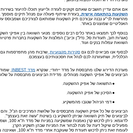
אם אתם עדיין חושבים שאתם זקוקים לעזרה ולייעוץ תוכלו להיעזר בשירות
השקעות בהתאמה אישית.
בעזרת שיתוף פעולה עם מנהל תיקים מוסמך בע
מהרשות לני"ע נבנה עבורכם תיק השקעות שמותאם לצורכיכם ושמבוסס על
האנליטיים שמוצגים באתר.
בנוסף לכך תמצאו באתר כלים רבים נוספים: מנועי השוואה בין אפיקי השק
(אגרות חוב, תעודות סל, נדל"ן וכיוב').המלצות על השקעות בחברות פרטיות 
השוואת עמלות בנקים ועוד.
לבסוף אנו מביאים לכם גם
סקירות מקצועיות,
שרבות מהן מתפרסמות גם ב
הכלכלית, ושתעזורנה לכם לנהל את חסכונותיכם בעצמכם.
מערכת הדירוג שלנו מתבססת על מדד ייחודי, שנקרא
מדד
INBEST
, שמוד
הביצועים של אפיקי השקעה מנוהלים.
מדידת הביצועים מתבססת על שלושה
●
התשואה של אפיק ההשקעה.
●
הסיכון של אפיק ההשקעה.
●
דמי הניהול שנגבו מהמשקיע.
הביצועים של כל אפיק השקעה מתבססים על שלושת המרכיבים הנ"ל, והם מ
לביצועים של תיק השוואה שניתן להשקיע בו בשיטת "עשה זאת בעצמך".
לדוגמא: ניתן לרכוש קרן נאמנות שמש
מפעילים שיקול דעת על מנת לבחור את המניות שבהן תשקיע הקרן;
לעומת זאת ניתן לרכוש תעודת סל שע