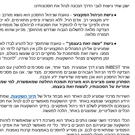
ישנן שתי גישות לגבי הדרך הנכונה לנהל את חסכונותינו:
●
גישת הניהול המקצועי
- טוענת שניהול החסכון הוא נושא מורכב 
ידע מקצועי רב. אדם רגיל, ללא הכשרה וניסיון מתאימים, לא יכ
איתו ולפיכך עדיף לו להפקיד את
חסכונתיו
לניהולם של מומחים.
הצדקה מלאה לתשלום הגבוה שנדרש מהחוסך, מכיוון שהוא מק
תמורה מלאה.
●
גישת "עשה זאת בעצמך" –
טוענת שהחוסך יכול להגיע לבדו לא
שמגיעים אליהן המנהלים המקצועיים ולכן אין הצדקה לדמי הני
ממנו. גישה זאת מסתמכת על מחקרים רבים שנעשו בעולם, המ
זמן מתקשים מנהלי ההשקעות, מקצועיים ככל שיהיו, "להכות" 
אתר
INBEST
מציג דרך אמצעית. מצד אחד, אנו מסכימים לחלוטין עם הטע
הצדקה לדמי הניהול הגבוהים שנגבים מהחוסכים. מצד שני, אנו גם מסכימ
שניהול החסכון הוא אכן משימה שדורשת ידע והבנה.
הפתרון שאנו מציעים הוא מערכת תומכת החלטה שמאפשרת, למי שמעו
אחריות על חסכונותיו, לעשות זאת בעצמו.
השירות מרכזי שמציע לכם האתר הוא מבחר גדול של
תיקי השקעות,
שמתב
הידע המקצועי שנמצא באתר. תיקי ההשקעות מאפשרים לכם לנהל את חסכ
בעצמכם ולהפסיק לשלם דמי ניהול מופקעים. בתיקי ההשקעות אנו מיישמי
הכלים האנליטיים, שמוצגים באתר, הלכה למעשה.
הכלי המרכזי השני שאנו נותנים באתר הוא מערכת דירוג שמאפשרת לזהות 
ההשקעה שביצועיהם הם הטובים ביותר. כלי זה מאפשר לבחור את אפיקי ה
הפנסיוני שמתאימים לכם, וכן מסייע לחוסכים באמצעות קרנות נאמנות. ה
מערכת הדירוג תוכלו למצוא בהמשך.