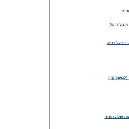
חות
מגבלות על
נים על בסיס
עה (למשל קרן
מאוד, אבל התשואה שלה היתה