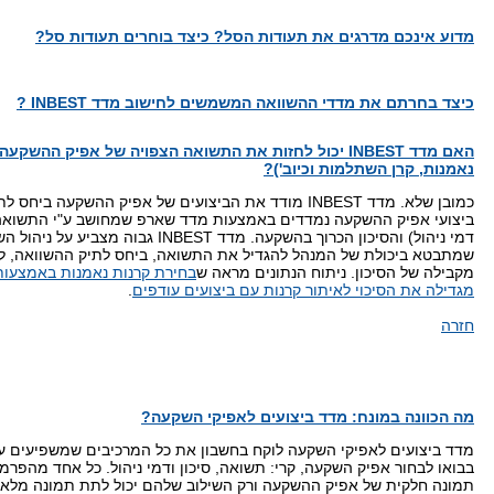
מדוע אינכם מדרגים את תעודות הסל? כיצד בוחרים תעודות סל?
כיצד בחרתם את מדדי ההשוואה המשמשים לחישוב מדד INBEST ?
האם מדד INBEST יכול לחזות את התשואה הצפויה של אפיק ההשק
נאמנות, קרן השתלמות וכיוב')?
כמובן שלא. מדד INBEST מודד את הביצועים של אפיק ההשקעה ביח
ביצועי אפיק ההשקעה נמדדים באמצעות מדד שארפ שמחושב ע"י התשואה נ
דמי ניהול) והסיכון הכרוך בהשקעה. מדד INBEST גבוה מ
שמתבטא ביכולת של המנהל להגדיל את התשואה, ביחס לתיק ההשוואה, ל
מקבילה של הסיכון. ניתוח הנתונים מראה ש
מגדילה את הסיכוי לאיתור קרנות עם ביצועים עודפים
.
חזרה
מה הכוונה במונח: מדד ביצועים לאפיקי השקעה?
מדד ביצועים לאפיקי השקעה לוקח בחשבון את כל המרכיבים שמשפיעים ע
בבואו לבחור אפיק השקעה, קרי: תשואה, סיכון ודמי ניהול. כל אחד מהפרמט
תמונה חלקית של אפיק ההשקעה ורק השילוב שלהם יכול לתת תמונה מלאה