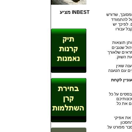
INBEST מציע
ומסובך, שדורש
ול להתמודד
 לפיכך יש
בל עבורו
ותן תוצאות
הול שנגבים
ראים שלאורך
את השוק.
נה שאין
ים עם הטענה
ניין לקחת
ססים על כל
ונותיכם
ם את כל
את אפיקי
חסכון
סבר מפורט על