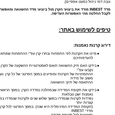
גובה דמי ניהול כמעט אפסיים).
מדד
INBEST
מודד את ביצועי הקרן מול ביצועי מדד ההשוואה ומאפשר
לקבל החלטה מהי האפשרות העדיפה.
טיפים לשימוש באתר:
דירוג קרנות נאמנות:
●
מיינו את הקרנות לפי התמחות ובחרו קרן עפ"י ההתמחות שמתא
להעדפותיכם.
●
בידקו האם תיק ההשוואה תואם לאסטרטגיית ההשקעה של הקרן. 
נקבעו עפ"י
ההתמחויות של הקרנות ומופיעים במסך הפרטני של כל קרן. נ
משוב על מידת
ההתאמה של תיקי ההשוואה.
●
בידקו את תקופת המדידה שבמהלכה נמדדה הקרן. במסך הראשי 
נאמנות ישנן טבלאות
נפרדות לקרנות שנמדדו במשך שלוש שנים ולקרנות שנמדדו במ
קצרות יותר
(תקופת המדידה המינימלית היא שנה). במסך הפרטני לכל קרן י
מדדי INBEST
ותשואות לכל תקופת מדידה.