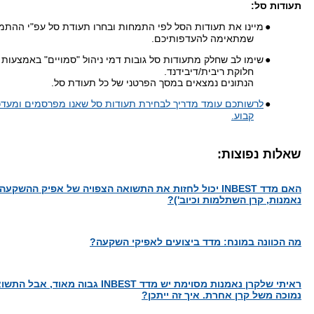
תעודות סל:
●
מיינו את תעודות הסל לפי התמחות ובחרו תעודת סל עפ"י ההתמ
שמתאימה להעדפותיכם.
●
שימו לב שחלק מתעודות סל גובות דמי ניהול "סמויים" באמצעות 
חלוקת ריבית/דיבידנד.
הנתונים נמצאים במסך הפרטני של כל תעודת סל.
●
לרשותכם עומד מדריך לבחירת תעודות סל שאנו מפרסמים ומעדכ
קבוע.
שאלות נפוצות:
האם מדד INBEST יכול לחזות את התשואה הצפויה של אפיק ההשק
נאמנות, קרן השתלמות וכיוב')?
מה הכוונה במונח: מדד ביצועים לאפיקי השקעה?
ראיתי שלקרן נאמנות מסוימת יש מדד INBEST גבוה 
נמוכה משל קרן אחרת. איך זה ייתכן?