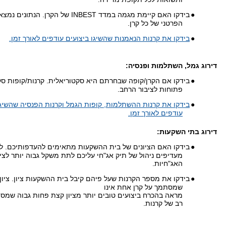
●
בידקו האם קיימת מגמה במדד INBEST של הקרן. הנ
הפרטני של כל קרן.
●
בידקו את קרנות הנאמנות שהשיגו ביצועים עודפים לאורך זמן.
דירוג גמל, השתלמות ופנסיה:
●
בידקו אם הקרן/קופה שבחרתם היא סקטוריאלית. קרנות/קופות סקט
פתוחות לציבור הרחב.
●
בידקו את קרנות ההשתלמות, קופות הגמל וקרנות הפנסיה שהשיגו
עודפים לאורך זמן.
דירוג בתי השקעות:
●
בידקו האם הציונים של בית ההשקעות מתאימים להעדפותיכם. 
מעדיפים ניהול של תיק אג"חי עליכם לתת משקל גבוה יותר לציו
האג"חיות.
●
בידקו את מספר הקרנות שעל פיהם קיבל בית ההשקעות ציון. ציון 
שמסתמך על קרן אחת אינו
מראה בהכרח ביצועים טובים יותר מציון קצת פחות גבוה שמ
רב של קרנות.