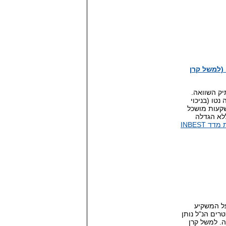
עה (למשל קרן
ס לתיק השוואה.
טו (בניכוי
צביע על ניהול השקעות מושכל
לא הגדלה
בחירת קרנות נאמנות באמצעות מדד INBEST
ל המשקיע
רים הנ"ל נותן
. למשל קרן