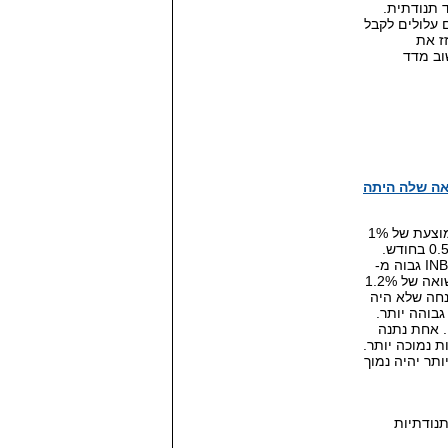
 תנודתית.
עלולים לקבל
ז את
וב מדד
מאוד, אבל התשואה שלה היתה
בודאי שזה ייתכן. נקח לדוגמא קרן שמשקיעה במניות יפניות עם תשואה ממוצעת של 1%
בחודש. קרן כזאת מושווית למדד הניקיי שלצורך הדוגמא נתן תשואה של 0.5% בחודש.
נניח שלא היה הבדל בתנודתיות בין הקרן למדד ולפיכך לקרן היה מדד INBEST גבוה מ-
100. לעומתה נניח שישנה קרן אחרת שמשקיעה במדד ת"א 100 ונותנת תשואה של 1.2%
 ולפיכך (שוב בהנחה שלא היה
. אחת נתנה
 נמוכה יותר.
ה הגבוהה יותר יהיה נמוך
תנודתיות